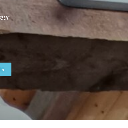
cœur
TS