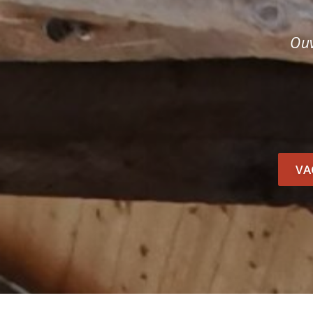
Ouv
VA