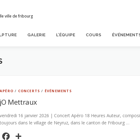
le ville de fribourg
LPTURE
GALERIE
L’ÉQUIPE
COURS
ÉVÉNEMENT
S
APÉRO
/
CONCERTS
/
ÉVÉNEMENTS
jO Mettraux
vendredi 16 janvier 2026 | Concert Apéro 18 Heures Auteur, composite
toujours dans le village de Neyruz, dans le canton de Fribourg …
Facebook
Partager