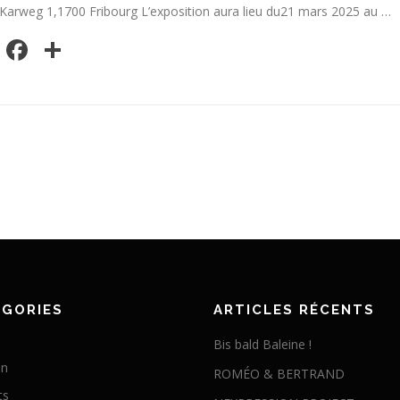
Karweg 1,1700 Fribourg L’exposition aura lieu du21 mars 2025 au …
Facebook
Partager
ÉGORIES
ARTICLES RÉCENTS
Bis bald Baleine !
on
ROMÉO & BERTRAND
ts